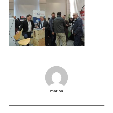
I
I
,
’
I
I
I
I
marion
I