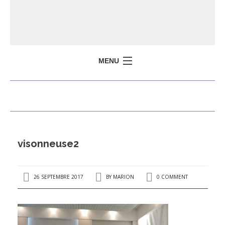
MENU
ACCUEIL
QUI SOMMES-NOUS ?
ENTREPRENDRE
LE TERRITOIRE
visonneuse2
I
CONTACTEZ-NOUS
26 SEPTEMBRE 2017
BY
MARION
0 COMMENT
-
I