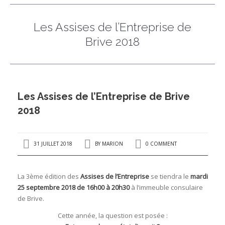
ACCUEIL
Les Assises de l’Entreprise de
QUI SOMMES-NOUS ?
Brive 2018
ENTREPRENDRE
LE TERRITOIRE
I
CONTACTEZ-NOUS
Les Assises de l’Entreprise de Brive
2018
-
I
31 JUILLET 2018
BY
MARION
0 COMMENT
I
I
La 3ème édition des
Assises de l’Entreprise
se tiendra le
mardi
25 septembre 2018 de 16h00 à 20h30
à l’immeuble consulaire
,
de Brive.
’
I
I
Cette année, la question est posée :