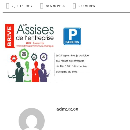
7 JUILLET 2017
BY
ADM19100
0 COMMENT
adm19100