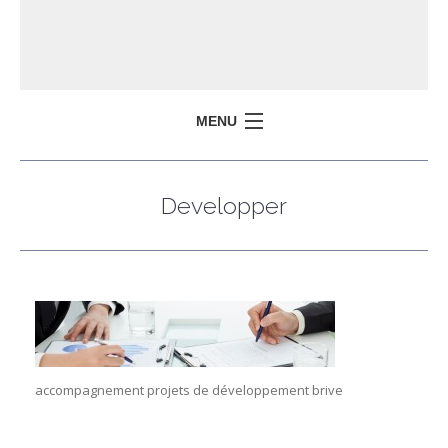
MENU
ACCUEIL
Developper
QUI SOMMES-NOUS ?
ENTREPRENDRE
LE TERRITOIRE
I
CONTACTEZ-NOUS
-
accompagnement projets de développement brive
I